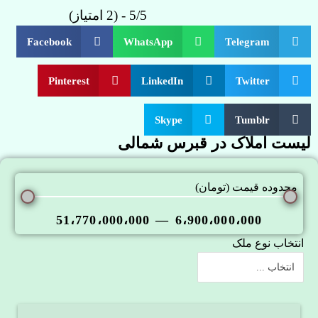
5/5 - (2 امتیاز)
Facebook
WhatsApp
Telegram
Pinterest
LinkedIn
Twitter
Skype
Tumblr
لیست املاک در قبرس شمالی
محدوده قیمت (تومان)
51،770،000،000
—
6،900،000،000
انتخاب نوع ملک